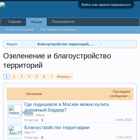
Войти или зарегистрироваться
Главная
Пользователи
Форум
Поиск сообщений
Последние сообщения
Форум
...
Благоустройство территорий, санобработка
Озеленение и благоустройство
территорий
1
2
3
4
5
6
7
Вперёд >
Последнее
Заголовок
сообщение ↓
Где подешевле в Москве можно купить
дорожный бордюр?
Helen_Yellow
2 янв 2024
Ответов:
1
Благоустройство территоррии
AlexTT
7 окт 2021
Ответов:
0