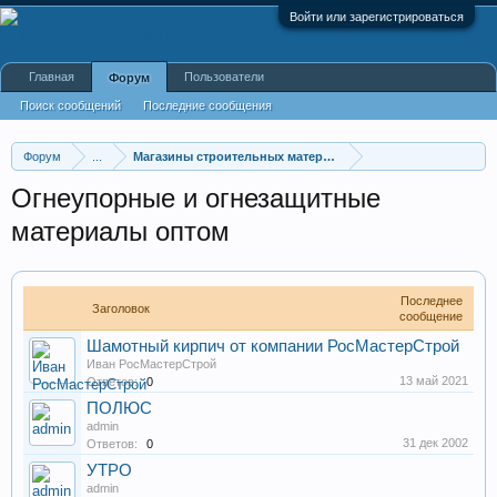
Войти или зарегистрироваться
Главная
Пользователи
Форум
Поиск сообщений
Последние сообщения
Форум
...
Магазины строительных материалов
Огнеупорные и огнезащитные
материалы оптом
Последнее
Заголовок
сообщение
Шамотный кирпич от компании РосМастерСтрой
Иван РосМастерСтрой
13 май 2021
Ответов:
0
ПОЛЮС
admin
31 дек 2002
Ответов:
0
УТРО
admin