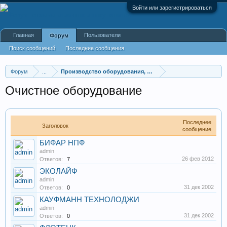
Войти или зарегистрироваться
Главная
Пользователи
Форум
Поиск сообщений
Последние сообщения
Форум
...
Производство оборудования, оборудование для произв
Очистное оборудование
Последнее
Заголовок
сообщение
БИФАР НПФ
admin
26 фев 2012
Ответов:
7
ЭКОЛАЙФ
admin
31 дек 2002
Ответов:
0
КАУФМАНН ТЕХНОЛОДЖИ
admin
31 дек 2002
Ответов:
0