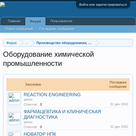
Войти или зарегистрироваться
Главная
Пользователи
Форум
Поиск сообщений
Последние сообщения
Форум
...
Производство оборудования, оборудование для произв
Оборудование химической
промышленности
Последнее
Заголовок
сообщение
REACTION ENGINEERING
admin
31 дек 2002
Ответов:
0
ФАРМАЦЕВТИКА И КЛИНИЧЕСКАЯ
ДИАГНОСТИКА
admin
31 дек 2002
Ответов:
0
НОВАТОР НПК