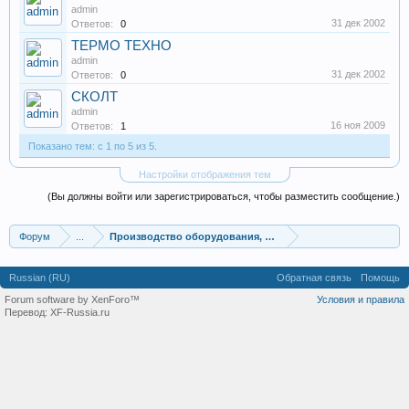
admin
31 дек 2002
Ответов:
0
ТЕРМО ТЕХНО
admin
31 дек 2002
Ответов:
0
СКОЛТ
admin
16 ноя 2009
Ответов:
1
Показано тем: с 1 по 5 из 5.
Настройки отображения тем
(Вы должны войти или зарегистрироваться, чтобы разместить сообщение.)
Форум
...
Производство оборудования, оборудование для произв
Russian (RU)
Обратная связь
Помощь
Forum software by XenForo™
Условия и правила
Перевод:
XF-Russia.ru