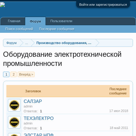
Войти или зарегистрироваться
Главная
Пользователи
Форум
Поиск сообщений
Последние сообщения
Форум
...
Производство оборудования, оборудование для произв
Оборудование электротехнической
промышленности
1
2
Вперёд >
Последнее
Заголовок
сообщение
САЛЗАР
admin
17 июл 2018
Ответов:
1
ТЕХЭЛЕКТРО
admin
18 май 2011
Ответов:
1
ЭЛСТАР НПФ