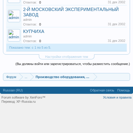
31 дек 2002
Ответов:
0
2-Й МОСКОВСКИЙ ЭКСПЕРИМЕНТАЛЬНЫЙ
ЗАВОД
admin
31 дек 2002
Ответов:
0
КУПЧИХА
admin
31 дек 2002
Ответов:
0
Показано тем: с 1 по 5 из 5.
Настройки отображения тем
(Вы должны войти или зарегистрироваться, чтобы разместить сообщение.)
Форум
...
Производство оборудования, оборудование для произв
Russian (RU)
Обратная связь
Помощь
Forum software by XenForo™
Условия и правила
Перевод:
XF-Russia.ru