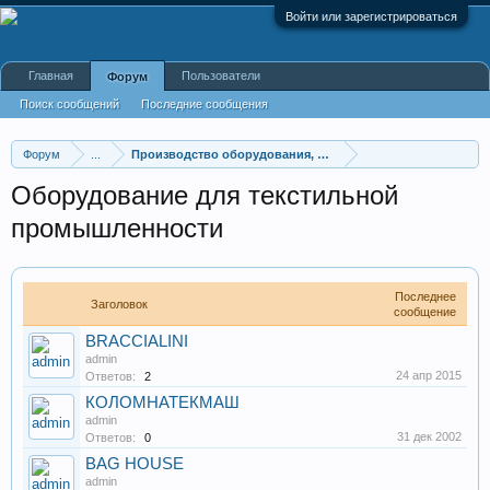
Войти или зарегистрироваться
Главная
Пользователи
Форум
Поиск сообщений
Последние сообщения
Форум
...
Производство оборудования, оборудование для произв
Оборудование для текстильной
промышленности
Последнее
Заголовок
сообщение
BRACCIALINI
admin
24 апр 2015
Ответов:
2
КОЛОМНАТЕКМАШ
admin
31 дек 2002
Ответов:
0
BAG HOUSE
admin