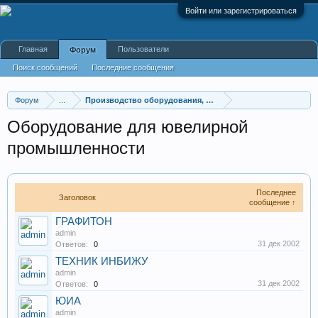
Войти или зарегистрироваться
Главная
Пользователи
Форум
Поиск сообщений
Последние сообщения
Форум
...
Производство оборудования, оборудование для произв
Оборудование для ювелирной
промышленности
Последнее
Заголовок
сообщение ↑
ГРАФИТОН
admin
31 дек 2002
Ответов:
0
ТЕХНИК ИНБИЖУ
admin
31 дек 2002
Ответов:
0
ЮИА
admin