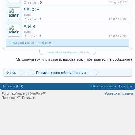
31 дек 2002
Ответов:
0
ЛАСОН
admin
17 июл 2018
Ответов:
1
А И В
admin
17 июл 2018
Ответов:
1
Показано тем: с 1 по 5 из 5.
Настройки отображения тем
(Вы должны войти или зарегистрироваться, чтобы разместить сообщение.)
Форум
...
Производство оборудования, оборудование для произв
Russian (RU)
Обратная связь
Помощь
Forum software by XenForo™
Условия и правила
Перевод:
XF-Russia.ru