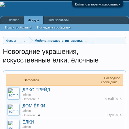
Войти или зарегистрироваться
Главная
Пользователи
Форум
Поиск сообщений
Последние сообщения
Форум
...
Мебель, предметы интерьера, постельные принадлежно
Новогодние украшения,
искусственные ёлки, ёлочные
Последнее
Заголовок
сообщение ↓
ДЭКО ТРЕЙД
admin
20 май 2015
Ответов:
1
ДОМ ЁЛКИ
admin
21 дек 2014
Ответов:
4
ЁЛКИ
admin