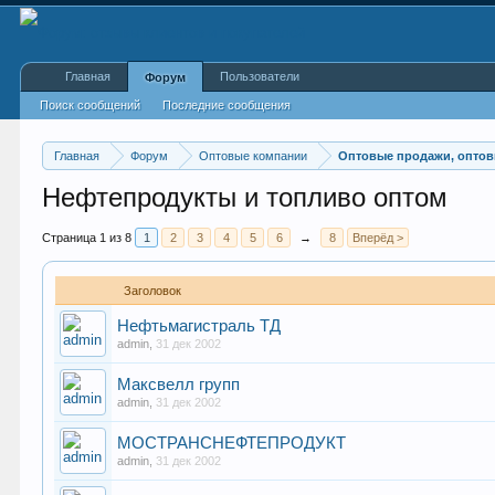
Главная
Пользователи
Форум
Поиск сообщений
Последние сообщения
Главная
Форум
Оптовые компании
Оптовые продажи, оптов
Нефтепродукты и топливо оптом
Страница 1 из 8
1
2
3
4
5
6
→
8
Вперёд >
Заголовок
Нефтьмагистраль ТД
admin
,
31 дек 2002
Максвелл групп
admin
,
31 дек 2002
МОСТРАНСНЕФТЕПРОДУКТ
admin
,
31 дек 2002