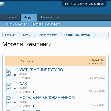
Войти или зарегистрироваться
Главная
Пользователи
Форум
Поиск сообщений
Последние сообщения
Главная
Форум
Сфера туризма
Гостиницы, мотели
Мотели, кемпинги
Последнее
Заголовок ↓
сообщение
УЮТ-КЕМПИНГ БУТОВО
admin
31 дек 2002
Ответов:
0
САК
admin
24 фев 2015
Ответов:
1
МОТЕЛЬ НА БЕЛОКАМЕННОМ
admin
2 ноя 2012
Ответов:
1