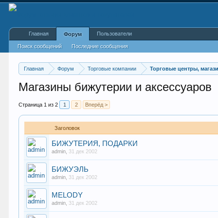
Главная
Пользователи
Форум
Поиск сообщений
Последние сообщения
Главная
Форум
Торговые компании
Торговые центры, магаз
Магазины бижутерии и аксессуаров
Страница 1 из 2
1
2
Вперёд >
Заголовок
БИЖУТЕРИЯ, ПОДАРКИ
admin
,
31 дек 2002
БИЖУЭЛЬ
admin
,
31 дек 2002
MELODY
admin
,
31 дек 2002