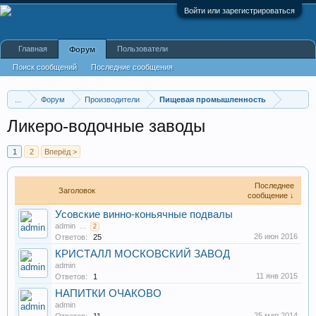
Войти или зарегистрироваться
Главная
Пользователи
Форум
Поиск сообщений
Последние сообщения
...
Форум
Производители
Пищевая промышленность
Ликеро-водочные заводы
1
2
Вперёд >
Последнее
Заголовок
сообщение ↓
Усовские винно-коньячные подвалы
admin
...
2
26 июн 2016
Ответов:
25
КРИСТАЛЛ МОСКОВСКИЙ ЗАВОД
admin
11 янв 2015
Ответов:
1
НАПИТКИ ОЧАКОВО
admin
25 мар 2014