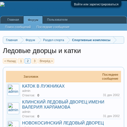
Войти или зарегистрироваться
Главная
Пользователи
Форум
Поиск сообщений
Последние сообщения
Главная
Форум
Раздел спорта
Спортивные комплексы
Ледовые дворцы и катки
< Назад
1
2
3
Вперёд >
Последнее
Заголовок
сообщение
КАТОК В ЛУЖНИКАХ
admin
31 дек 2002
Ответов:
0
КЛИНСКИЙ ЛЕДОВЫЙ ДВОРЕЦ ИМЕНИ
ВАЛЕРИЯ ХАРЛАМОВА
admin
31 дек 2002
Ответов:
0
НОВОКОСИНСКИЙ ЛЕДОВЫЙ ДВОРЕЦ