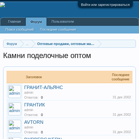
Войти или зарегистрироваться
Главная
Пользователи
Форум
Поиск сообщений
Последние сообщения
Форум
...
Оптовые продажи, оптовые магазины
Камни поделочные оптом
Последнее
Заголовок
сообщение
ГРАНИТ-АЛЬЯНС
admin
31 дек 2002
Ответов:
0
ГРАНТИК
admin
31 дек 2002
Ответов:
0
AVTORN
admin
31 дек 2002
Ответов:
0