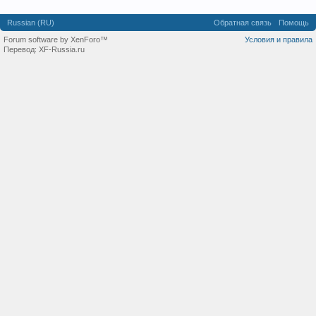
Russian (RU)
Обратная связь
Помощь
Forum software by XenForo™
Условия и правила
Перевод:
XF-Russia.ru