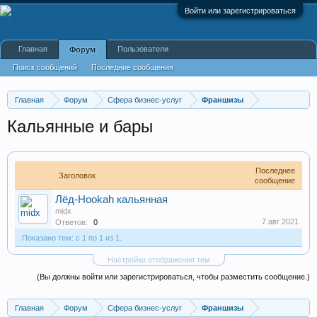
Войти или зарегистрироваться
Главная
Пользователи
Форум
Поиск сообщений
Последние сообщения
Главная
Форум
Сфера бизнес-услуг
Франшизы
Кальянные и бары
Последнее
Заголовок
сообщение
Лёд-Hookah кальянная
midx
7 авг 2021
Ответов:
0
Показано тем: с 1 по 1 из 1.
Настройки отображения тем
(Вы должны войти или зарегистрироваться, чтобы разместить сообщение.)
Главная
Форум
Сфера бизнес-услуг
Франшизы