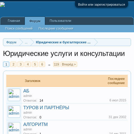
Войти или зарегистрироваться
Главная
Пользователи
Форум
Поиск сообщений
Последние сообщения
Форум
...
Юридические и бухгалтерские услуги
Юридические услуги и консультации
1
2
3
4
5
6
→
119
Вперёд >
Последнее
Заголовок
сообщение
АБ
admin
6 июл 2015
Ответов:
14
ТУРОВ И ПАРТНЁРЫ
admin
31 дек 2002
Ответов:
0
АЛГОРИТМ
admin
14 авг 2011