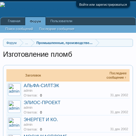
Войти или зарегистрироваться
Главная
Пользователи
Форум
Поиск сообщений
Последние сообщения
Форум
...
Промышленные, производственные и перерабатывающие
Изготовление пломб
Последнее
Заголовок
сообщение ↑
АЛЬФА-СИЛТЭК
admin
31 дек 2002
Ответов:
0
ЭЛИОС-ПРОЕКТ
admin
31 дек 2002
Ответов:
0
ЭНЕРГЕТ И КО.
admin
31 дек 2002
Ответов:
0