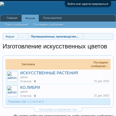
Войти или зарегистрироваться
Главная
Пользователи
Форум
Поиск сообщений
Последние сообщения
Форум
...
Промышленные, производственные и перерабатывающие
Изготовление искусственных цветов
Последнее
Заголовок
сообщение ↓
ИСКУССТВЕННЫЕ РАСТЕНИЯ
admin
31 дек 2002
Ответов:
0
КО.ЛИБРИ
admin
31 дек 2002
Ответов:
0
Показано тем: с 1 по 2 из 2.
Настройки отображения тем
(Вы должны войти или зарегистрироваться, чтобы разместить сообщение.)