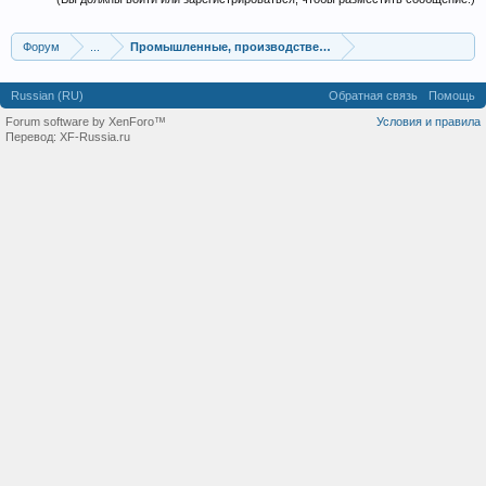
Форум
...
Промышленные, производственные и перерабатывающие
Russian (RU)
Обратная связь
Помощь
Forum software by XenForo™
Условия и правила
Перевод:
XF-Russia.ru