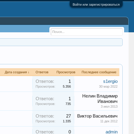
Войти или зарегистрироваться
Дата создания ↓
Ответов
Просмотров
Последнее сообщение
Ответов:
1
s1ergio
Просмотров:
5.356
30 мар 2022
Нелин Владимир
Ответов:
1
Иванович
Просмотров:
735
3 июл 2013
Ответов:
27
Виктор Васильевич
Просмотров:
1.335
11 дек 2012
Ответов:
0
admin