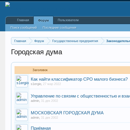
Главная
Пользователи
Форум
Поиск сообщений
Последние сообщения
Главная
Форум
Государственные предприятия
Законодатель
Городская дума
Заголовок
Как найти классификатор СРО малого бизнеса?
s1ergio
,
27 мар 2022
Управление по связям с общественностью и вз
admin
,
31 дек 2002
МОСКОВСКАЯ ГОРОДСКАЯ ДУМА
admin
,
31 дек 2002
Приёмная