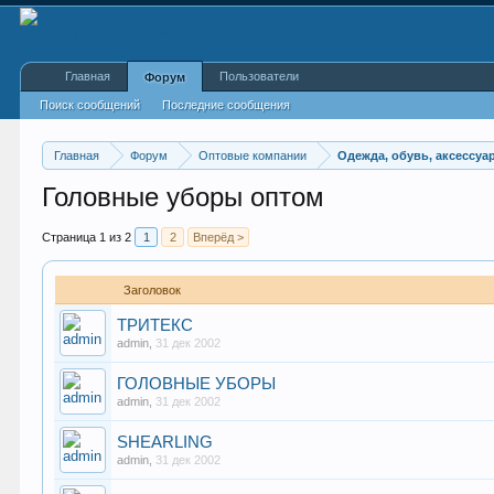
Главная
Пользователи
Форум
Поиск сообщений
Последние сообщения
Главная
Форум
Оптовые компании
Одежда, обувь, аксессуа
Головные уборы оптом
Страница 1 из 2
1
2
Вперёд >
Заголовок
ТРИТЕКС
admin
,
31 дек 2002
ГОЛОВНЫЕ УБОРЫ
admin
,
31 дек 2002
SHEARLING
admin
,
31 дек 2002