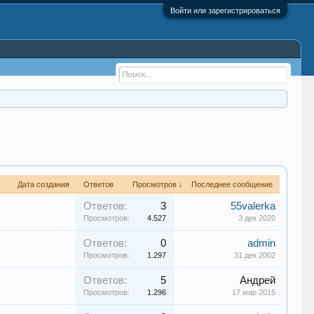
Войти или зарегистрироваться
Дата создания
Ответов
Просмотров ↓
Последнее сообщение
Ответов:
3
55valerka
Просмотров:
4.527
3 дек 2020
Ответов:
0
admin
Просмотров:
1.297
31 дек 2002
Ответов:
5
Андрей
Просмотров:
1.296
17 мар 2015