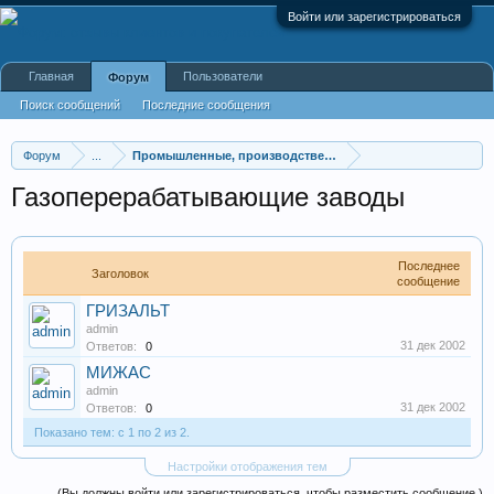
Войти или зарегистрироваться
Главная
Пользователи
Форум
Поиск сообщений
Последние сообщения
Форум
...
Промышленные, производственные и перерабатывающие
Газоперерабатывающие заводы
Последнее
Заголовок
сообщение
ГРИЗАЛЬТ
admin
31 дек 2002
Ответов:
0
МИЖАС
admin
31 дек 2002
Ответов:
0
Показано тем: с 1 по 2 из 2.
Настройки отображения тем
(Вы должны войти или зарегистрироваться, чтобы разместить сообщение.)