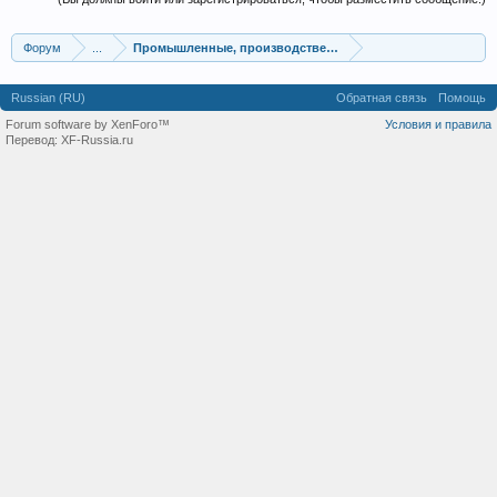
Форум
...
Промышленные, производственные и перерабатывающие
Russian (RU)
Обратная связь
Помощь
Forum software by XenForo™
Условия и правила
Перевод:
XF-Russia.ru