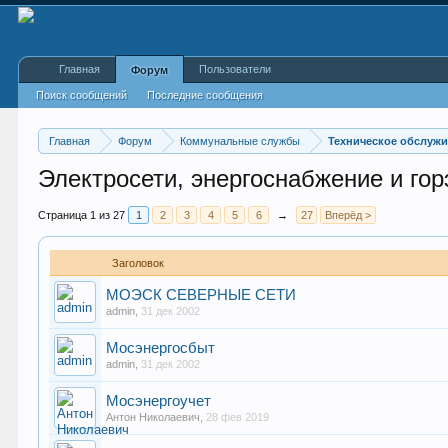
Главная
Пользователи
Форум
Поиск сообщений
Последние сообщения
Главная
Форум
Коммунальные службы
Техническое обслужи
Электросети, энергоснабжение и го
Страница 1 из 27
1
2
3
4
5
6
→
27
Вперёд >
Заголовок
МОЭСК СЕВЕРНЫЕ СЕТИ
admin
,
31 дек 2002
Мосэнергосбыт
admin
,
31 дек 2002
Мосэнергоучет
Антон Николаевич
,
28 фев 2019