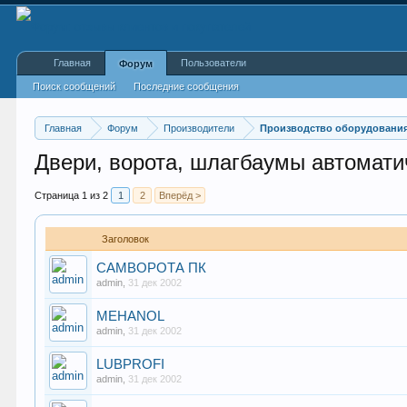
Главная
Пользователи
Форум
Поиск сообщений
Последние сообщения
Главная
Форум
Производители
Производство оборудования
Двери, ворота, шлагбаумы автомати
Страница 1 из 2
1
2
Вперёд >
Заголовок
САМВОРОТА ПК
admin
,
31 дек 2002
MEHANOL
admin
,
31 дек 2002
LUBPROFI
admin
,
31 дек 2002