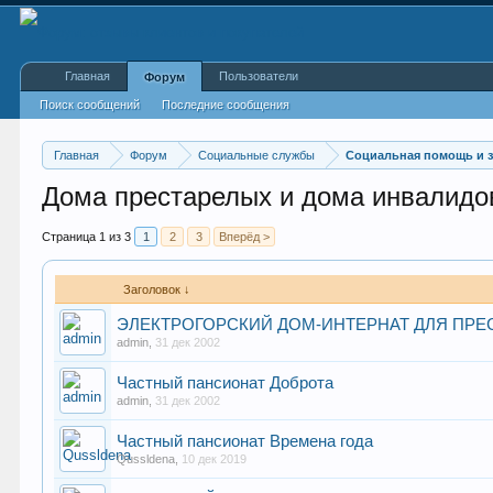
Главная
Пользователи
Форум
Поиск сообщений
Последние сообщения
Главная
Форум
Социальные службы
Социальная помощь и 
Дома престарелых и дома инвалидо
Страница 1 из 3
1
2
3
Вперёд >
Заголовок ↓
ЭЛЕКТРОГОРСКИЙ ДОМ-ИНТЕРНАТ ДЛЯ ПРЕ
admin
,
31 дек 2002
Частный пансионат Доброта
admin
,
31 дек 2002
Частный пансионат Времена года
Qussldena
,
10 дек 2019