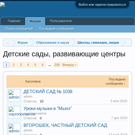
Войти или зарегистрироваться
Главная
Пользователи
Форум
Поиск сообщений
Последние сообщения
...
Форум
Образование и наука
Школы, гимназии, лицеи
Детские сады, развивающие центры
1
2
3
4
5
6
→
230
Вперёд >
Последнее
Заголовок
сообщение ↓
ДЕТСКИЙ САД № 1038
admin
3 июл 2020
Ответов:
10
Уроки музыки в "Мьюз"
sayronovaanna
7 дек 2019
Ответов:
0
ВГОРОШЕК, ЧАСТНЫЙ ДЕТСКИЙ САД
admin
13 май 2019