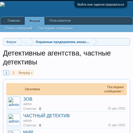
Войти или зарегистрироваться
Главная
Пользователи
Форум
Поиск сообщений
Последние сообщения
Форум
...
Охранные предприятия, инкассация, установка систем
Детективные агентства, частные
детективы
1
2
Вперёд >
Последнее
Заголовок
сообщение ↑
ЗОВ
admin
31 дек 2002
Ответов:
0
ЧАСТНЫЙ ДЕТЕКТИВ
admin
31 дек 2002
Ответов:
0
МИР