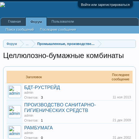
Войти или зарегистрироваться
Главная
Пользователи
Форум
Поиск сообщений
Последние сообщения
Форум
...
Промышленные, производственные и перерабатывающие
Целлюлозно-бумажные комбинаты
Последнее
Заголовок
сообщение
БДТ-РУСТРЕЙД
admin
11 ноя 2013
Ответов:
3
ПРОИЗВОДСТВО САНИТАРНО-
ГИГИЕНИЧЕСКИХ СРЕДСТВ
admin
21 дек 2009
Ответов:
1
РАМБУМАГА
admin
31 дек 2002
Ответов:
0