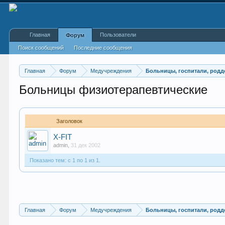
Главная
Пользователи
Форум
Поиск сообщений
Последние сообщения
Главная
Форум
Медучреждения
Больницы, госпитали, род
Больницы физиотерапевтические
Заголовок
X-FIT
admin
,
31 дек 2002
Показано тем: с 1 по 1 из 1.
Главная
Форум
Медучреждения
Больницы, госпитали, род