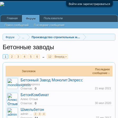
Войти или зарегистрироваться
Главная
Пользователи
Форум
Поиск сообщений
Последние сообщения
Форум
...
Производство строительных материалов, оборудования
Бетонные заводы
1
2
3
4
5
6
→
12
Вперёд >
Последнее
Заголовок
сообщение ↓
Бетонный Завод МонолитЭкпресс
monolitexpress
21 мар 2021
Ответов:
0
БетонКомбинат
Алекс Отзыв
30 июл 2020
Ответов:
0
Шмельбетон
admin
...
2
3
4
27 авг 2017