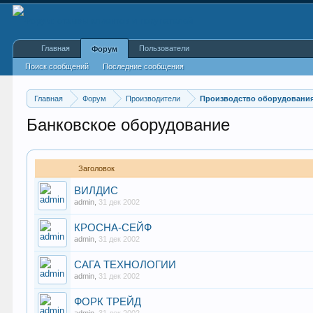
Главная
Пользователи
Форум
Поиск сообщений
Последние сообщения
Главная
Форум
Производители
Производство оборудования
Банковское оборудование
Заголовок
ВИЛДИС
admin
,
31 дек 2002
КРОСНА-СЕЙФ
admin
,
31 дек 2002
САГА ТЕХНОЛОГИИ
admin
,
31 дек 2002
ФОРК ТРЕЙД