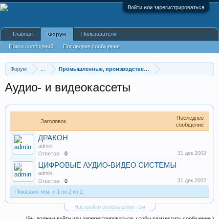
Войти или зарегистрироваться
Главная
Пользователи
Форум
Поиск сообщений
Последние сообщения
Форум
...
Промышленные, производственные и перерабатывающие
Аудио- и видеокассеты
Последнее
Заголовок
сообщение
ДРАКОН
admin
31 дек 2002
Ответов:
0
ЦИФРОВЫЕ АУДИО-ВИДЕО СИСТЕМЫ
admin
31 дек 2002
Ответов:
0
Показано тем: с 1 по 2 из 2.
Настройки отображения тем
(Вы должны войти или зарегистрироваться, чтобы разместить сообщение.)