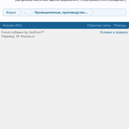
Форум
...
Промышленные, производственные и перерабатывающие
Russian (RU)
Обратная связь
Помощь
Forum software by XenForo™
Условия и правила
Перевод:
XF-Russia.ru