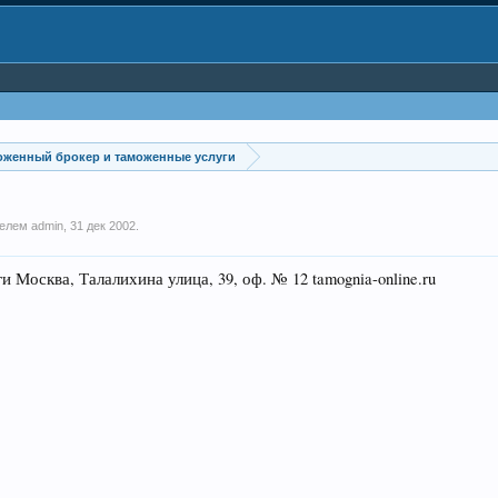
оженный брокер и таможенные услуги
ателем
admin
,
31 дек 2002
.
ква, Талалихина улица, 39, оф. № 12 tamognia-online.ru