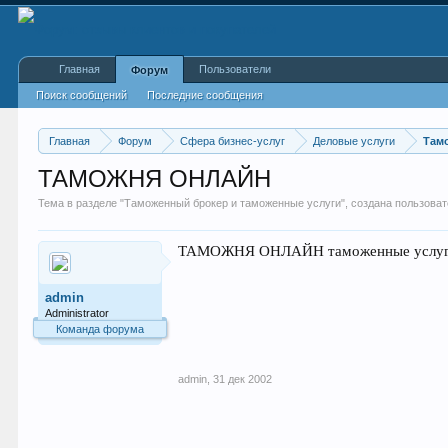
Главная
Пользователи
Форум
Поиск сообщений
Последние сообщения
Главная
Форум
Сфера бизнес-услуг
Деловые услуги
Там
ТАМОЖНЯ ОНЛАЙН
Тема в разделе "
Таможенный брокер и таможенные услуги
", создана пользов
ТАМОЖНЯ ОНЛАЙН таможенные услуги Мос
admin
Administrator
Команда форума
admin
,
31 дек 2002