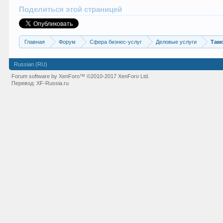
Поделиться этой страницей
Главная
Форум
Сфера бизнес-услуг
Деловые услуги
Там
Russian (RU)
Forum software by XenForo™
©2010-2017 XenForo Ltd.
Перевод:
XF-Russia.ru