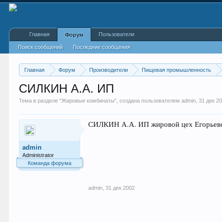
Главная
Пользователи
Форум
Поиск сообщений
Последние сообщения
Главная
Форум
Производители
Пищевая промышленность
СИЛКИН А.А. ИП
Тема в разделе "
Жировые комбинаты
", создана пользователем
admin
,
31 дек 2
СИЛКИН А.А. ИП жировой цех Егорьевск
admin
Administrator
Команда форума
admin
,
31 дек 2002