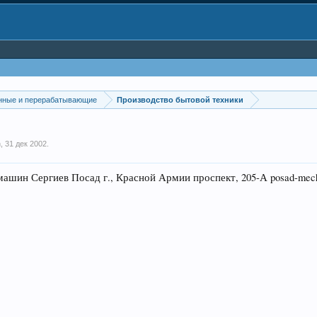
нные и перерабатывающие
Производство бытовой техники
n
,
31 дек 2002
.
н Сергиев Посад г., Красной Армии проспект, 205-А posad-mech