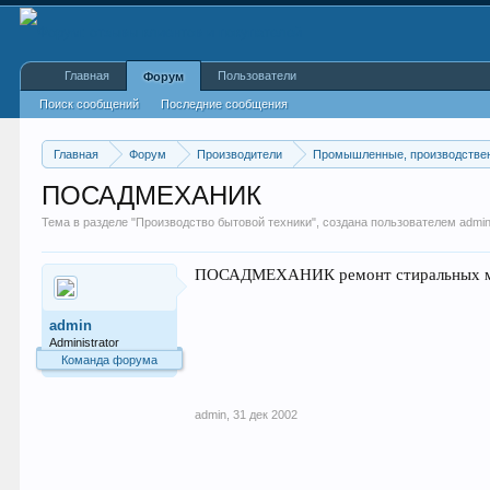
Главная
Пользователи
Форум
Поиск сообщений
Последние сообщения
Главная
Форум
Производители
Промышленные, производстве
ПОСАДМЕХАНИК
Тема в разделе "
Производство бытовой техники
", создана пользователем
admi
ПОСАДМЕХАНИК ремонт стиральных маши
admin
Administrator
Команда форума
admin
,
31 дек 2002