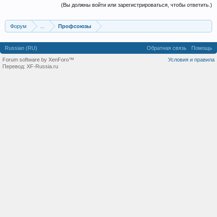
(Вы должны войти или зарегистрироваться, чтобы ответить.)
Форум
...
Профсоюзы
Russian (RU)
Обратная связь
Помощь
Forum software by XenForo™
Условия и правила
Перевод:
XF-Russia.ru