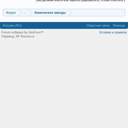
(Вы должны войти или зарегистрироваться, чтобы ответить.)
Форум
...
Химические заводы
Russian (RU)
Обратная связь
Помощь
Forum software by XenForo™
Условия и правила
Перевод:
XF-Russia.ru