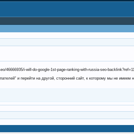
geseo/46666935/i-will-do-google-1st-page-ranking-with-russia-seo-backlink?ref=
пателей" и перейти на другой, сторонний сайт, к которому мы не имеем 