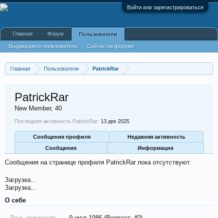
Войти или зарегистрироваться
Главная
Форум
Пользователи
Выдающиеся пользователи
Сейчас на форуме
Недавняя активность
Новые сообщения профиля
Главная
Пользователи
PatrickRar
PatrickRar
New Member
, 40
Последняя активность PatrickRar:
13 дек 2025
Сообщения профиля
Недавняя активность
Сообщения
Информация
Сообщения на странице профиля PatrickRar пока отсутствуют.
Загрузка...
Загрузка...
О себе
День рождения:
9 июл 1986 (Возраст: 40)