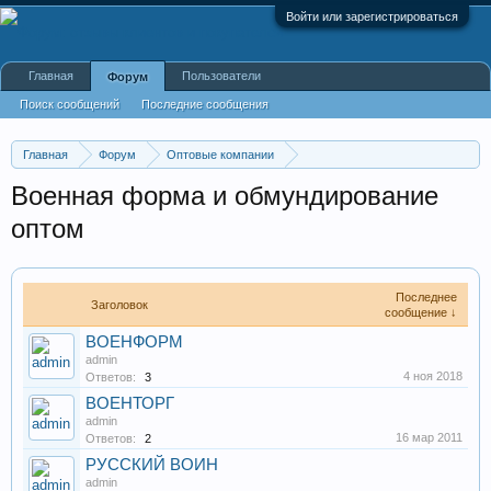
Войти или зарегистрироваться
Главная
Пользователи
Форум
Поиск сообщений
Последние сообщения
Главная
Форум
Оптовые компании
Одежда, обувь, аксессуары
Военная форма и обмундирование
оптом
Последнее
Заголовок
сообщение ↓
ВОЕНФОРМ
admin
4 ноя 2018
Ответов:
3
ВОЕНТОРГ
admin
16 мар 2011
Ответов:
2
РУССКИЙ ВОИН
admin