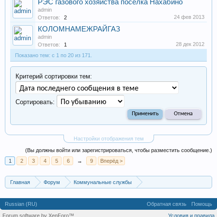
РЭС газового хозяйства посёлка Нахабино
admin
24 фев 2013
Ответов:
2
КОЛОМНАМЕЖРАЙГАЗ
admin
28 дек 2012
Ответов:
1
Показано тем: с 1 по 20 из 171.
Критерий сортировки тем:
Сортировать:
Настройки отображения тем
(Вы должны войти или зарегистрироваться, чтобы разместить сообщение.)
1
2
3
4
5
6
→
9
Вперёд >
Главная
Форум
Коммунальные службы
Техническое обслуживание, эксплуатация
Russian (RU)
Обратная связь
Помощь
Forum software by XenForo™
Условия и правила