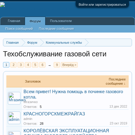
Войти или зарегистрироваться
Главная
Пользователи
Форум
Поиск сообщений
Последние сообщения
Главная
Форум
Коммунальные службы
Техническое обслуживание, эксплуатация
Техобслуживание газовой сети
1
2
3
4
5
6
→
9
Вперёд >
Последнее
Заголовок
сообщение ↓
Всем привет! Нужна помощь в починке газового
котла.
Мгазичко
13 дек 2022
Ответов:
5
КРАСНОГОРСКМЕЖРАЙГАЗ
admin
23 окт 2019
Ответов:
28
КОРОЛЁВСКАЯ ЭКСПЛУАТАЦИОННАЯ