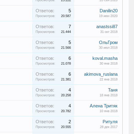
Просмотров:
23.222
20 сен 2020
Ответов:
5
Danilin20
Просмотров:
20.587
19 июн 2020
Ответов:
7
anastssi87
Просмотров:
21.444
31 окт 2018
Ответов:
5
ОльГром
Просмотров:
21.566
30 июл 2018
Ответов:
6
koval.masha
Просмотров:
21.078
30 янв 2018
Ответов:
6
akimova_ruslana
Просмотров:
21.381
22 янв 2018
Ответов:
4
Таня
Просмотров:
20.258
18 янв 2018
Ответов:
4
Алена Тритяк
Просмотров:
20.782
10 янв 2018
Ответов:
2
Ритуля
Просмотров:
20.555
28 дек 2017