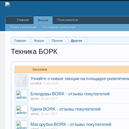
Главная
Пользователи
Форум
Поиск сообщений
Последние сообщения
Главная
Форум
Прочее
Другое
Техника БОРК
Заголовок
Узнайте о новые эмоции на площадке развлечен
LeraKaf
,
3 апр 2025
Блендеры BORK - отзывы покупателей
admin
,
18 окт 2017
Грили BORK - отзывы покупателей
admin
,
18 окт 2017
Мясорубки BORK - отзывы покупателей