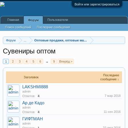
Войти или зарегистрироваться
Главная
Пользователи
Форум
Поиск сообщений
Последние сообщения
Форум
...
Оптовые продажи, оптовые магазины
Сувениры оптом
1
2
3
4
5
6
→
9
Вперёд >
Последнее
Заголовок
сообщение ↓
LAKSHMI888
admin
7 мар 2018
Ответов:
4
Ар де Кадо
admin
11 сен 2016
Ответов:
4
ГИФТМАН
admin
22 июл 2016