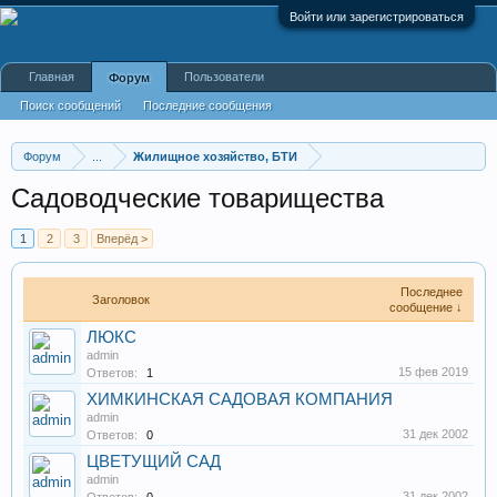
Войти или зарегистрироваться
Главная
Пользователи
Форум
Поиск сообщений
Последние сообщения
Форум
...
Жилищное хозяйство, БТИ
Садоводческие товарищества
1
2
3
Вперёд >
Последнее
Заголовок
сообщение ↓
ЛЮКС
admin
15 фев 2019
Ответов:
1
ХИМКИНСКАЯ САДОВАЯ КОМПАНИЯ
admin
31 дек 2002
Ответов:
0
ЦВЕТУЩИЙ САД
admin
31 дек 2002