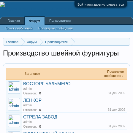
Войти или зарегистрироваться
Главная
Пользователи
Форум
Поиск сообщений
Последние сообщения
Главная
Форум
Производители
Промышленные, производственные и перерабатывающие
Производство швейной фурнитуры
Последнее
Заголовок
сообщение ↓
ВОСТОРГ БАЛЬМЕРО
admin
31 дек 2002
Ответов:
0
ЛЕНКОР
admin
31 дек 2002
Ответов:
0
СТРЕЛА ЗАВОД
admin
31 дек 2002
Ответов:
0