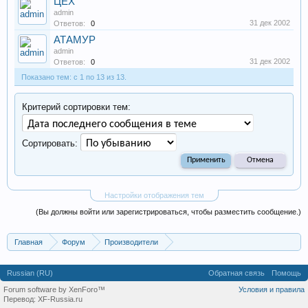
ЦЕХ
admin
31 дек 2002
Ответов:
0
АТАМУР
admin
31 дек 2002
Ответов:
0
Показано тем: с 1 по 13 из 13.
Критерий сортировки тем:
Сортировать:
Настройки отображения тем
(Вы должны войти или зарегистрироваться, чтобы разместить сообщение.)
Главная
Форум
Производители
Промышленные, производственные и перерабатывающие
Russian (RU)
Обратная связь
Помощь
Forum software by XenForo™
Условия и правила
Перевод:
XF-Russia.ru