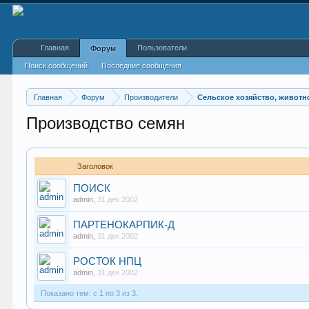
Главная
Пользователи
Форум
Поиск сообщений
Последние сообщения
Главная
Форум
Производители
Сельское хозяйство, живот
Производство семян
Заголовок
ПОИСК
admin
,
31 дек 2002
ПАРТЕНОКАРПИК-Д
admin
,
31 дек 2002
РОСТОК НПЦ
admin
,
31 дек 2002
Показано тем: с 1 по 3 из 3.