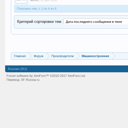
admin
,
31 дек 2002
Показано тем: с 1 по 4 из 4.
Критерий сортировки тем:
Главная
Форум
Производители
Машиностроение
Russian (RU)
Forum software by XenForo™
©2010-2017 XenForo Ltd.
Перевод:
XF-Russia.ru