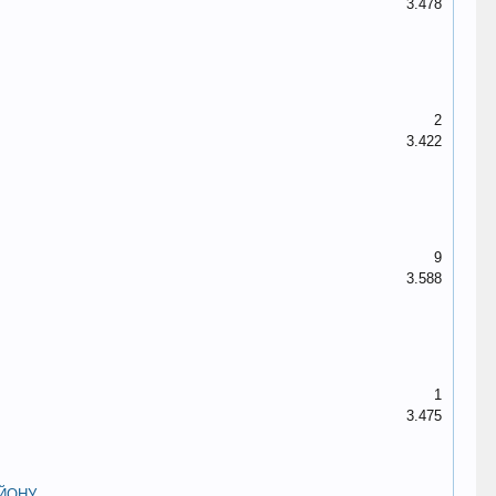
3.478
2
3.422
9
3.588
1
3.475
ЙОНУ