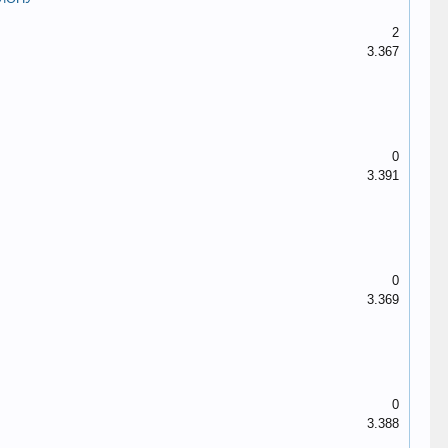
2
3.367
0
3.391
0
3.369
0
3.388