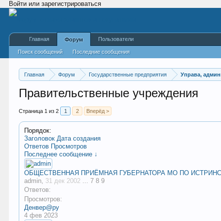
Войти или зарегистрироваться
Главная
Пользователи
Форум
Поиск сообщений
Последние сообщения
Главная
Форум
Государственные предприятия
Управа, адми
Правительственные учреждения
Страница 1 из 2
1
2
Вперёд >
Порядок:
Заголовок
Дата создания
Ответов
Просмотров
Последнее сообщение ↓
ОБЩЕСТВЕННАЯ ПРИЁМНАЯ ГУБЕРНАТОРА МО ПО ИСТРИН
admin
,
31 дек 2002
...
7
8
9
Ответов:
Просмотров:
Денвер@ру
4 фев 2023