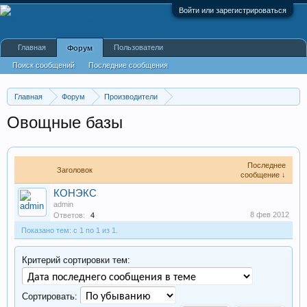
Войти или зарегистрироваться
Главная
Пользователи
Форум
Поиск сообщений
Последние сообщения
Главная
Форум
Производители
Пищевая промышленность
Овощные базы
Последнее
Заголовок
сообщение ↓
КОНЭКС
admin
8 фев 2012
Ответов:
4
Показано тем: с 1 по 1 из 1.
Критерий сортировки тем:
Сортировать: