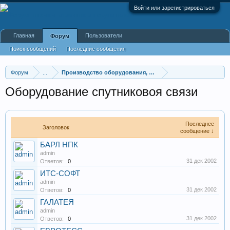
Войти или зарегистрироваться
Главная
Пользователи
Форум
Поиск сообщений
Последние сообщения
Форум
...
Производство оборудования, оборудование для произв
Оборудование спутниковоя связи
Последнее
Заголовок
сообщение ↓
БАРЛ НПК
admin
31 дек 2002
Ответов:
0
ИТС-СОФТ
admin
31 дек 2002
Ответов:
0
ГАЛАТЕЯ
admin
31 дек 2002
Ответов:
0