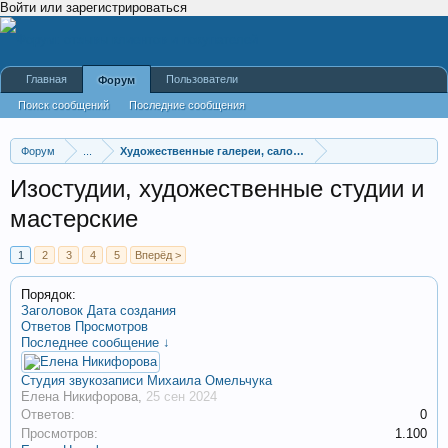
Войти или зарегистрироваться
Главная
Пользователи
Форум
Поиск сообщений
Последние сообщения
Форум
...
Художественные галереи, салоны, студии
Изостудии, художественные студии и
мастерские
1
2
3
4
5
Вперёд >
Порядок:
Заголовок
Дата создания
Ответов
Просмотров
Последнее сообщение ↓
Студия звукозаписи Михаила Омельчука
Елена Никифорова
,
25 сен 2024
Ответов:
0
Просмотров:
1.100